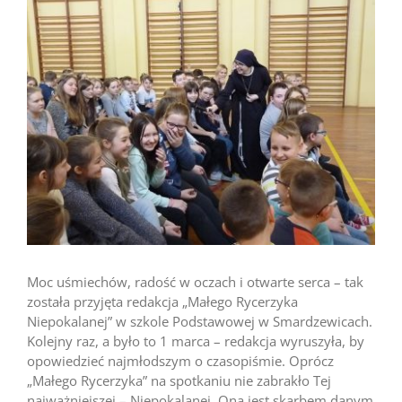
większy
obrazek
Moc uśmiechów, radość w oczach i otwarte serca – tak
została przyjęta redakcja „Małego Rycerzyka
Niepokalanej” w szkole Podstawowej w Smardzewicach.
Kolejny raz, a było to 1 marca – redakcja wyruszyła, by
opowiedzieć najmłodszym o czasopiśmie. Oprócz
„Małego Rycerzyka” na spotkaniu nie zabrakło Tej
najważniejszej – Niepokalanej. Ona jest skarbem danym