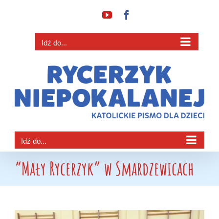
Przejdź
YouTube
Facebook
do
zawartości
Idź do...
Idź do...
“Mały Rycerzyk” w Smardzewicach
Pokaż