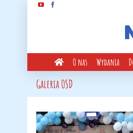
Przejdź
YouTube
Facebook
do
zawartości
O nas
Wydania
D
Galeria OSD