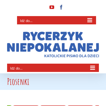
Przejdź
YouTube
Facebook
do
zawartości
Idź do...
Idź do...
Piosenki