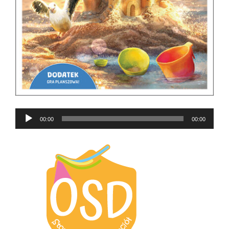
Odtwarzacz
00:00
00:00
plików
dźwiękowych