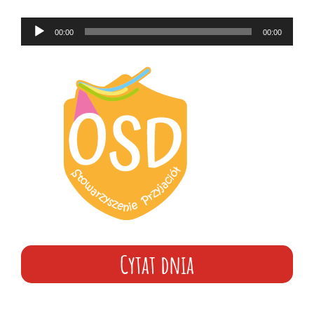
Odtwarzacz
00:00
00:00
plików
dźwiękowych
Cytat dnia