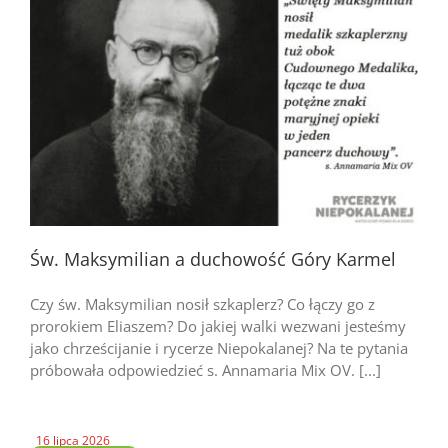
Św. Maksymilian a duchowość Góry Karmel
Czy św. Maksymilian nosił szkaplerz? Co łączy go z
prorokiem Eliaszem? Do jakiej walki wezwani jesteśmy
jako chrześcijanie i rycerze Niepokalanej? Na te pytania
próbowała odpowiedzieć s. Annamaria Mix OV. [...]
16 lipca 2026