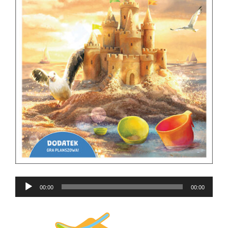
Odtwarzacz
00:00
00:00
plików
dźwiękowych