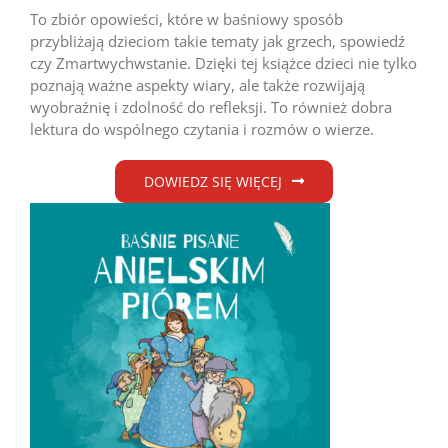
To zbiór opowieści, które w baśniowy sposób
przybliżają dzieciom takie tematy jak grzech, spowiedź
czy Zmartwychwstanie. Dzięki tej książce dzieci nie tylko
poznają ważne aspekty wiary, ale także rozwijają
wyobraźnię i zdolność do refleksji. To również dobra
lektura do wspólnego czytania i rozmów o wierze.
DOWIEDZ SIĘ WIĘCEJ