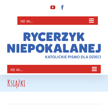
Przejdź
YouTube
Facebook
do
zawartości
Idź do...
Idź do...
Książki