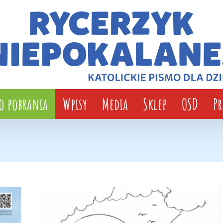
o pobrania
Wpisy
Media
Sklep
OSD
P