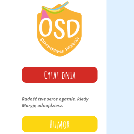
góry
oraz
do
dołu
aby
zwiększyć
lub
zmniejszyć
głośność.
Cytat dnia
Radość twe serce ogarnie, kiedy
Maryję odnajdziesz.
Humor