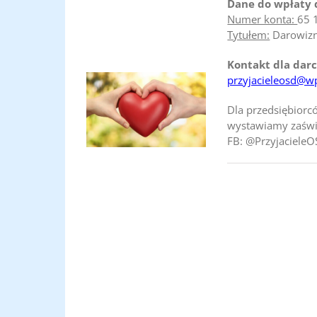
Dane do wpłaty 
Numer konta:
65 
Tytułem:
Darowiz
Kontakt dla dar
przyjacieleosd@w
Dla przedsiębior
wystawiamy zaświ
FB: @Przyjaciele