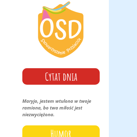
góry
oraz
do
dołu
aby
zwiększyć
lub
zmniejszyć
głośność.
Cytat dnia
Maryjo, jestem wtulona w twoje
ramiona, bo twa miłość jest
niezwyciężona.
Humor