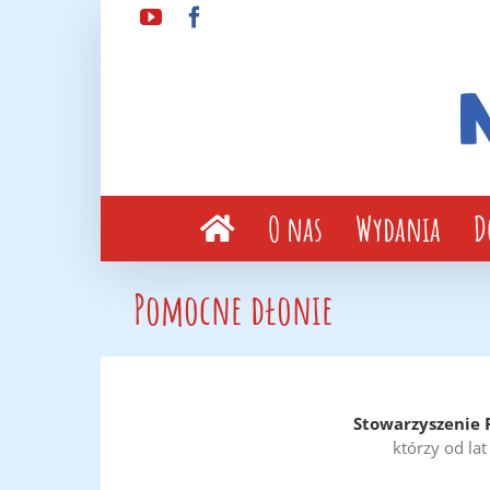
Przejdź
YouTube
Facebook
do
zawartości
O nas
Wydania
D
Pomocne dłonie
Stowarzyszenie 
którzy od la