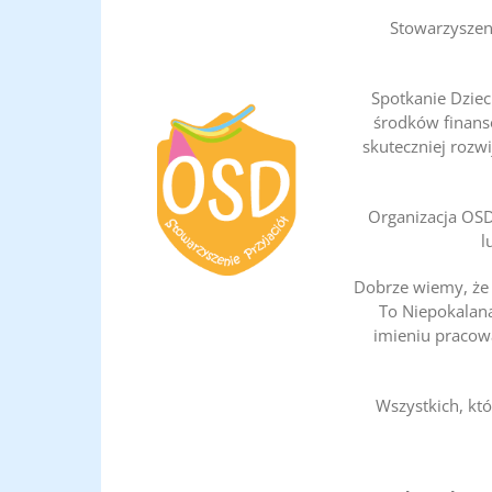
Stowarzyszeni
Spotkanie Dzie
środków finans
skuteczniej rozwi
Organizacja OSD
l
Dobrze wiemy, że O
To Niepokalana 
imieniu pracowa
Wszystkich, kt