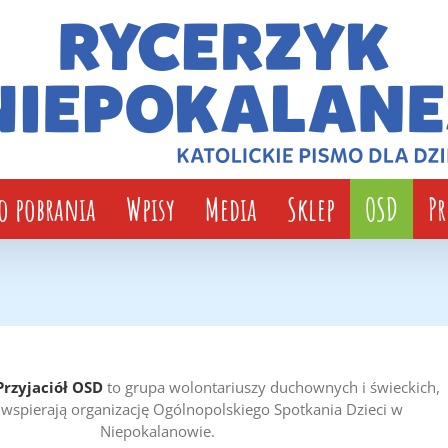
o pobrania
Wpisy
Media
Sklep
OSD
P
Przyjaciół OSD
to grupa wolontariuszy duchownych i świeckich,
t wspierają organizację Ogólnopolskiego Spotkania Dzieci w
Niepokalanowie.