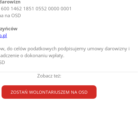
darowizn
1600 1462 1851 0552 0000 0001
na na OSD
czyńców
p.pl
ców, do celów podatkowych podpisujemy umowy darowizny i
adczenie o dokonaniu wpłaty.
OSD
Zobacz też:
ZOSTAŃ WOLONTARIUSZEM NA OSD