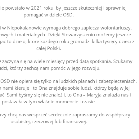
e powstało w 2021 roku, by jeszcze skuteczniej i sprawniej
pomagać w dziele OSD.
ci w Niepokalanowie wymaga dobrego zaplecza wolontariuszy,
owych i materialnych. Dzięki Stowarzyszeniu możemy jeszcze
jać to dzieło, które każdego roku gromadzi kilka tysięcy dzieci z
całej Polski.
 zaczyna się na wiele miesięcy przed datą spotkania. Szukamy
udzi, którzy zechcą nam pomóc w jego rozwoju.
SD nie opiera się tylko na ludzkich planach i zabezpieczeniach.
nami kieruje i to Ona znajduje sobie ludzi, którzy będą w Jej
ć. Sami byśmy się nie znaleźli, to Ona – Maryja znalazła nas i
postawiła w tym właśnie momencie i czasie.
órzy chcą nas wesprzeć serdecznie zapraszamy do współpracy
osobistej, rzeczowej lub finansowej.