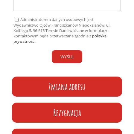
Administratorem danych osobowych jest
Wydawnictwo Ojców Franciszkanów Niepokalanów, ul.
Kolbego 5, 96-615 Teresin Dane wpisane w formularzu
kontaktowym będą przetwarzane zgodnie z
polityką
prywatności
.
Zmiana adresu
Rezygnacja