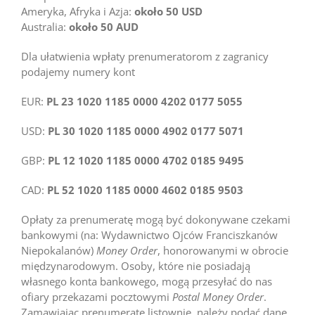
Ameryka, Afryka i Azja:
około 50 USD
Australia:
około 50 AUD
Dla ułatwienia wpłaty prenumeratorom z zagranicy
podajemy numery kont
EUR:
PL 23 1020 1185 0000 4202 0177 5055
USD:
PL 30 1020 1185 0000 4902 0177 5071
GBP:
PL 12 1020 1185 0000 4702 0185 9495
CAD:
PL 52 1020 1185 0000 4602 0185 9503
Opłaty za prenumeratę mogą być dokonywane czekami
bankowymi (na: Wydawnictwo Ojców Franciszkanów
Niepokalanów)
Money Order
, honorowanymi w obrocie
międzynarodowym. Osoby, które nie posiadają
własnego konta bankowego, mogą przesyłać do nas
ofiary przekazami pocztowymi
Postal Money Order
.
Zamawiając prenumeratę listownie, należy podać dane