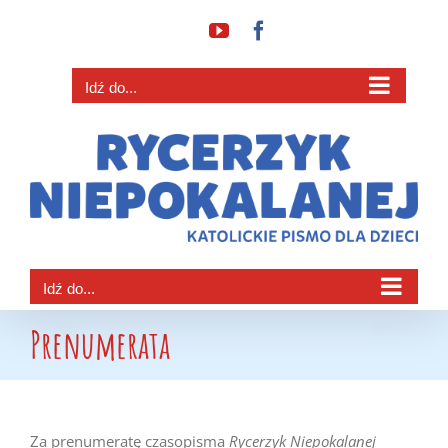
Przejdź
YouTube
Facebook
do
zawartości
Idź do...
Idź do...
Prenumerata
Za prenumeratę czasopisma
Rycerzyk Niepokalanej