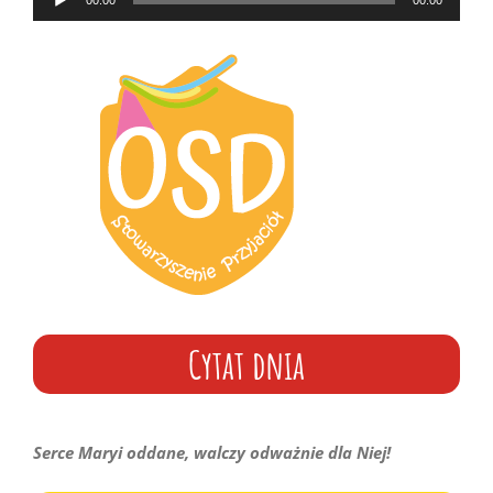
00:00
00:00
plików
dźwiękowych
Cytat dnia
Serce Maryi oddane, walczy odważnie dla Niej!