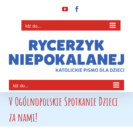
Przejdź
YouTube
Facebook
do
zawartości
Idź do...
Idź do...
V Ogólnopolskie Spotkanie Dzieci
za nami!