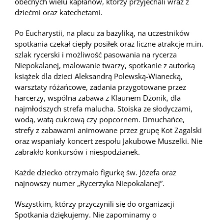
obecnych wielu kapłanów, którzy przyjechali wraz z
dziećmi oraz katechetami.
Po Eucharystii, na placu za bazyliką, na uczestników
s
potkania czekał ciepły posiłek oraz liczne atrakcje m.in.
szlak rycerski i możliwość pasowania na rycerza
Niepokalanej, malowanie twarzy, spotkanie z autorką
książek dla dzieci Aleksandrą Polewską-Wianecką,
warsztaty różańcowe, zadania przygotowane przez
harcerzy, wspólna zabawa z Klaunem Dżonik, dla
najmłodszych strefa malucha. Stoiska ze słodyczami,
wodą, watą cukrową czy popcornem. Dmuchańce,
strefy z zabawami animowane przez grupę Kot Zagalski
oraz wspaniały koncert zespołu Jakubowe Muszelki. Nie
zabrakło konkursów i niespodzianek.
Każde dziecko otrzymało figurkę św. Józefa oraz
najnowszy numer „Rycerzyka Niepokalanej”.
Wszystkim, którzy przyczynili się do organizacji
Spotkania dziękujemy. Nie zapominamy o