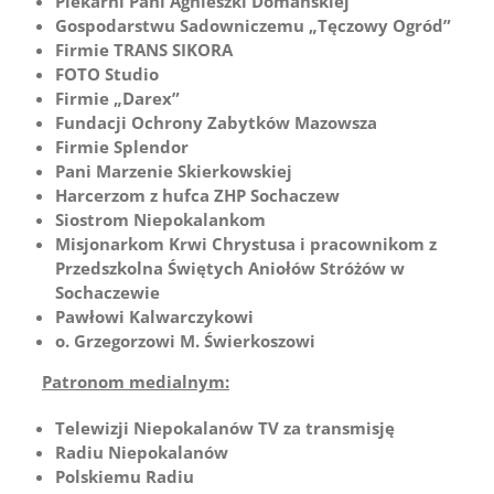
Piekarni Pani Agnieszki Domańskiej
Gospodarstwu Sadowniczemu „Tęczowy Ogród”
Firmie TRANS SIKORA
FOTO Studio
Firmie „Darex”
Fundacji Ochrony Zabytków Mazowsza
Firmie Splendor
Pani Marzenie Skierkowskiej
Harcerzom z hufca ZHP Sochaczew
Siostrom Niepokalankom
Misjonarkom Krwi Chrystusa i pracownikom z
Przedszkolna Świętych Aniołów Stróżów w
Sochaczewie
Pawłowi Kalwarczykowi
o. Grzegorzowi M. Świerkoszowi
Patronom medialnym:
Telewizji Niepokalanów TV za transmisję
Radiu Niepokalanów
Polskiemu Radiu