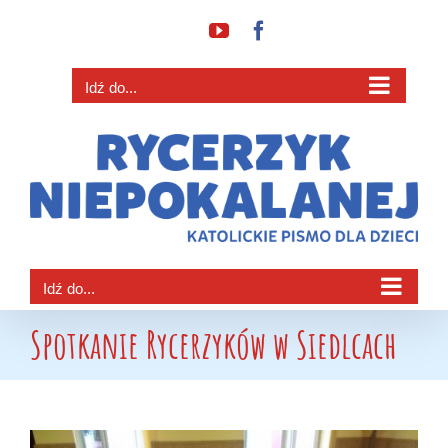
Przejdź
YouTube
Facebook
do
zawartości
Idź do...
Idź do...
Spotkanie Rycerzyków w Siedlcach
Pokaż