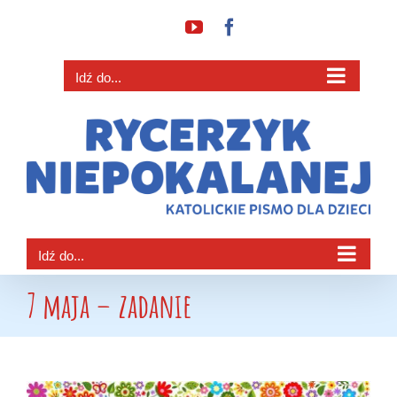
Przejdź
YouTube
Facebook
do
zawartości
Idź do...
Idź do...
7 maja – zadanie
Pokaż