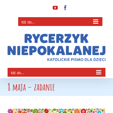
Przejdź
YouTube
Facebook
do
zawartości
Idź do...
Idź do...
8 maja – zadanie
Pokaż