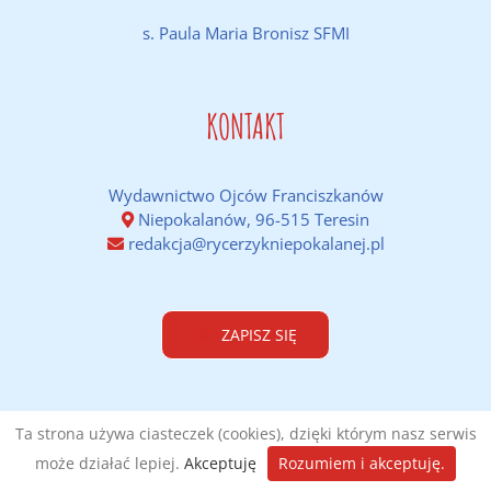
s. Paula Maria Bronisz SFMI
KONTAKT
Wydawnictwo Ojców Franciszkanów
Niepokalanów, 96-515 Teresin
redakcja@rycerzykniepokalanej.pl
ZAPISZ SIĘ
Ta strona używa ciasteczek (cookies), dzięki którym nasz serwis
może działać lepiej.
Akceptuję
Rozumiem i akceptuję.
Wykonanie:
DobraStronaParafii.pl
|
Polityka prywatności