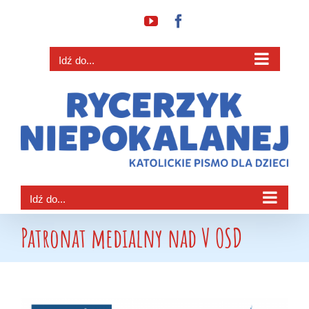
Przejdź
YouTube
Facebook
do
zawartości
Idź do...
Idź do...
Patronat medialny nad V OSD
Pokaż