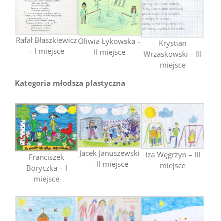
Rafał Błaszkiewicz
Oliwia Łykowska –
Krystian
– I miejsce
II miejsce
Wrzaskowski – III
miejsce
Kategoria młodsza plastyczna
Jacek Januszewski
Iza Węgrzyn – III
Franciszek
– II miejsce
miejsce
Boryczka – I
miejsce