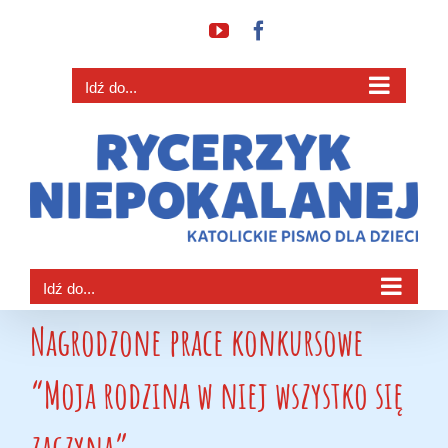
Przejdź
YouTube
Facebook
do
zawartości
Idź do...
Idź do...
Nagrodzone prace konkursowe
“Moja rodzina w niej wszystko się
zaczyna”