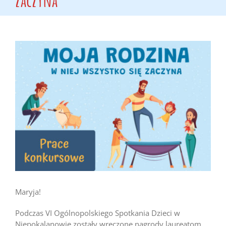
Pokaż
większy
obrazek
Maryja!
Podczas VI Ogólnopolskiego Spotkania Dzieci w
Niepokalanowie zostały wręczone nagrody laureatom