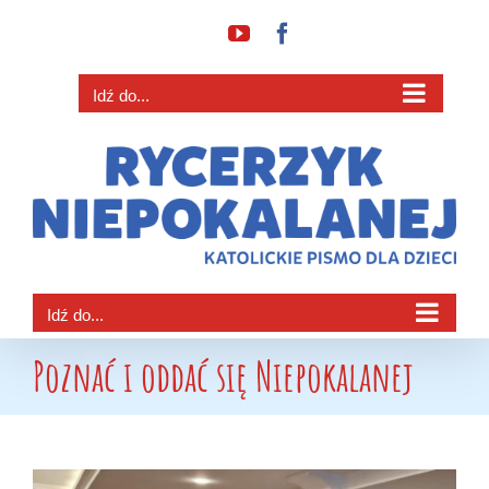
Przejdź
YouTube
Facebook
do
zawartości
Idź do...
Idź do...
Poznać i oddać się Niepokalanej
Pokaż