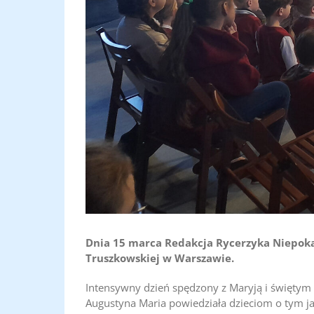
Dnia 15 marca Redakcja Rycerzyka Niepokala
Truszkowskiej w Warszawie.
Intensywny dzień spędzony z Maryją i świętym 
Augustyna Maria powiedziała dzieciom o tym jak