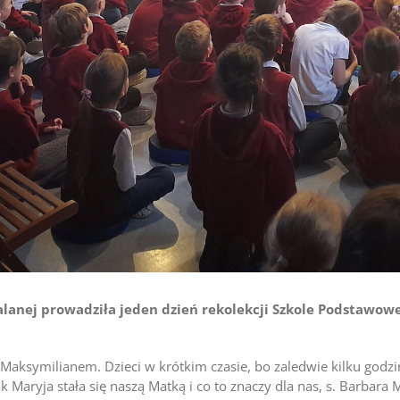
nej prowadziła jeden dzień rekolekcji Szkole Podstawowej S
Maksymilianem. Dzieci w krótkim czasie, bo zaledwie kilku godzin
 Maryja stała się naszą Matką i co to znaczy dla nas, s. Barbara 