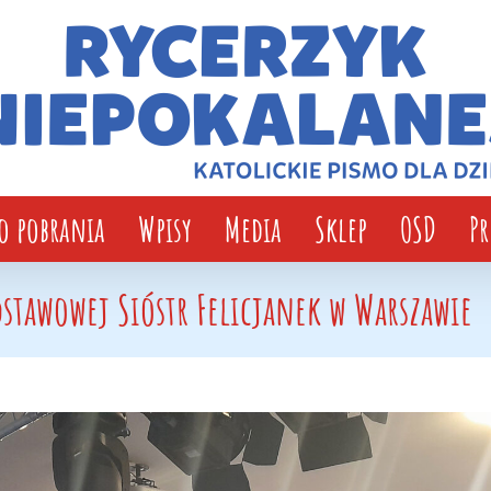
o pobrania
Wpisy
Media
Sklep
OSD
P
dstawowej Sióstr Felicjanek w Warszawie