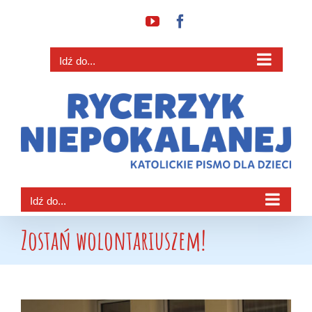
Przejdź
YouTube
Facebook
do
zawartości
Idź do...
Idź do...
Zostań wolontariuszem!
Pokaż