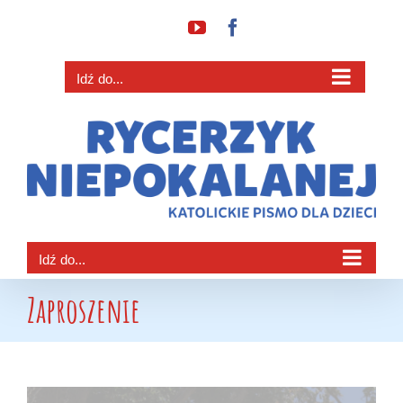
Przejdź
YouTube
Facebook
do
zawartości
Idź do...
Idź do...
Zaproszenie
Pokaż