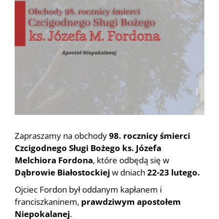
większy
obrazek
Zapraszamy na obchody
98. rocznicy śmierci
Czcigodnego Sługi Bożego ks. Józefa
Melchiora Fordona
, które odbędą się w
Dąbrowie Białostockiej
w dniach
22-23 lutego.
Ojciec Fordon był oddanym kapłanem i
franciszkaninem,
prawdziwym apostołem
Niepokalanej
.