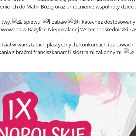
żenie ich do Matki Bożej oraz umocnienie wspólnoty dziec
itwy,
śpiewu,
zabaw
i katechez dostosowany
awowana w Bazylice Niepokalanej Wszechpośredniczki Ła
dział w warsztatach plastycznych, konkursach i zabawach 
ania z braćmi franciszkanami i siostrami zakonnymi.