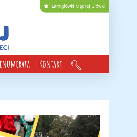
Łamigłówki Mądrej Główki
renumerata
Kontakt