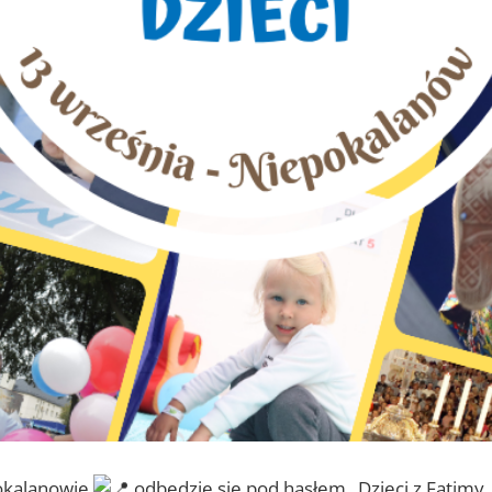
pokalanowie
odbędzie się pod hasłem „Dzieci z Fatimy,