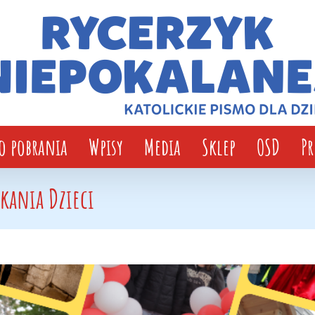
o pobrania
Wpisy
Media
Sklep
OSD
P
kania Dzieci