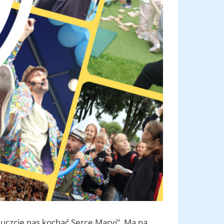
 uczcie nas kochać Serce Maryi”. Ma na