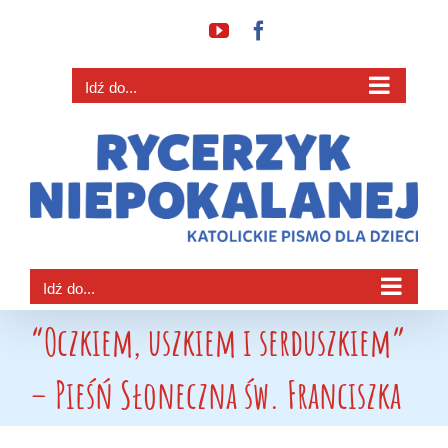
Przejdź
YouTube
Facebook
do
zawartości
Idź do...
Idź do...
“Oczkiem, uszkiem i serduszkiem”
– Pieśń Słoneczna św. Franciszka