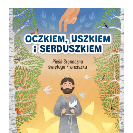
Pokaż
większy
obrazek