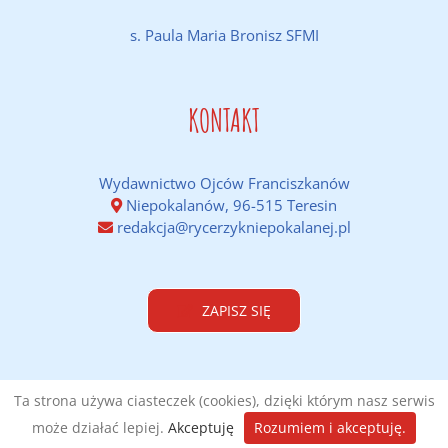
s. Paula Maria Bronisz SFMI
KONTAKT
Wydawnictwo Ojców Franciszkanów
Niepokalanów, 96-515 Teresin
redakcja@rycerzykniepokalanej.pl
ZAPISZ SIĘ
Ta strona używa ciasteczek (cookies), dzięki którym nasz serwis
może działać lepiej.
Akceptuję
Rozumiem i akceptuję.
Wykonanie:
DobraStronaParafii.pl
|
Polityka prywatności