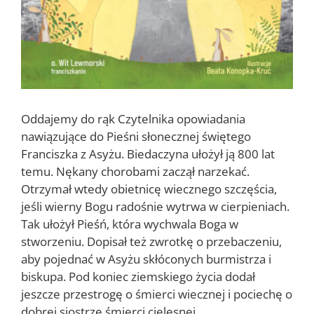
Oddajemy do rąk Czytelnika opowiadania
nawiązujące do Pieśni słonecznej świętego
Franciszka z Asyżu. Biedaczyna ułożył ją 800 lat
temu. Nękany chorobami zaczął narzekać.
Otrzymał wtedy obietnicę wiecznego szczęścia,
jeśli wierny Bogu radośnie wytrwa w cierpieniach.
Tak ułożył Pieśń, która wychwala Boga w
stworzeniu. Dopisał też zwrotkę o przebaczeniu,
aby pojednać w Asyżu skłóconych burmistrza i
biskupa. Pod koniec ziemskiego życia dodał
jeszcze przestrogę o śmierci wiecznej i pociechę o
dobrej siostrze śmierci cielesnej.