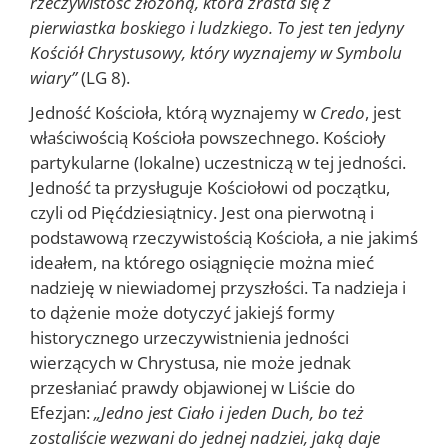
rzeczywistość złożoną, która zrasta się z
pierwiastka boskiego i ludzkiego. To jest ten jedyny
Kościół Chrystusowy, który wyznajemy w Symbolu
wiary”
(LG 8).
Jedność Kościoła, którą wyznajemy w
Credo
, jest
właściwością Kościoła powszechnego. Kościoły
partykularne (lokalne) uczestniczą w tej jedności.
Jedność ta przysługuje Kościołowi od początku,
czyli od Pięćdziesiątnicy. Jest ona pierwotną i
podstawową rzeczywistością Kościoła, a nie jakimś
ideałem, na którego osiągnięcie można mieć
nadzieję w niewiadomej przyszłości. Ta nadzieja i
to dążenie może dotyczyć jakiejś formy
historycznego urzeczywistnienia jedności
wierzących w Chrystusa, nie może jednak
przesłaniać prawdy objawionej w Liście do
Efezjan:
„Jedno jest Ciało i jeden Duch, bo też
zostaliście wezwani do jednej nadziei, jaką daje