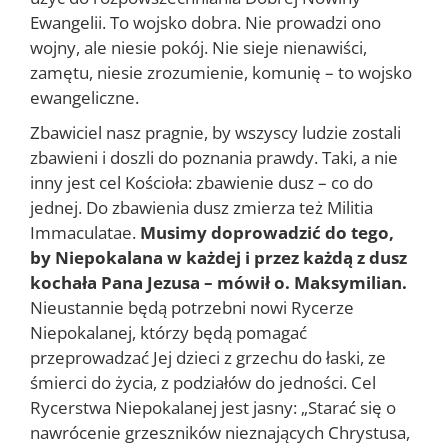
Ewangelii. To wojsko dobra. Nie prowadzi ono
wojny, ale niesie pokój. Nie sieje nienawiści,
zamętu, niesie zrozumienie, komunię – to wojsko
ewangeliczne.
Zbawiciel nasz pragnie, by wszyscy ludzie zostali
zbawieni i doszli do poznania prawdy. Taki, a nie
inny jest cel Kościoła: zbawienie dusz – co do
jednej. Do zbawienia dusz zmierza też Militia
Immaculatae.
Musimy doprowadzić do tego,
by Niepokalana w każdej i przez każdą z dusz
kochała Pana Jezusa – mówił o. Maksymilian.
Nieustannie będą potrzebni nowi Rycerze
Niepokalanej, którzy będą pomagać
przeprowadzać Jej dzieci z grzechu do łaski, ze
śmierci do życia, z podziałów do jedności. Cel
Rycerstwa Niepokalanej jest jasny: „Starać się o
nawrócenie grzeszników nieznających Chrystusa,