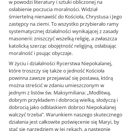
w powodzi literatury i sztuki obliczonej na
osłabienie poczucia moralności. Widział
śmiertelną nienawiść do Kościoła, Chrystusa i Jego
zastępcy na ziemi. To wszystko przybierało ramy
systematycznej działalności wynikającej z zasady
masonerii: zniszczyć wszelką religię, a zwłaszcza
katolicką szerząc obojętność religijną, osłabiając
moralność i psując obyczaje.
W życiu i działalności Rycerstwa Niepokalanej,
które troszczy się także o jedność Kościoła
powinna zawsze przejawiać się postawa, którą
można streścić w zdaniu umieszczonym w
jednym z listów św. Maksymiliana: „Modlitwą,
dobrym przykładem i dobrocią wielką, słodyczą i
dobrocią jako odblaskiem dobroci Niepokalanej
walczyć trzeba”. Warunkiem naszego skutecznego
działania jest całkowite poświęcenie się Maryi, by
stać się narzędziem w Jej rekach, a następnie