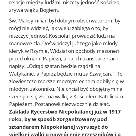
relacje między ludźmi, niszczy jedność Kościoła,
zrywa więź z Bogiem.
Św. Maksymilian był dobrym obserwatorem, by
mógł nie widzieć, jak wielu zabiega o to, by
niszczyć jedność Kościoła i prowadzić ludzi na
manowce zła. Doświadczył już tego jako młody
kleryk w Rzymie. Widział on pochody masonerii
przed oknami Papieża, a na ich transparentach
napisy: „Odtąd szatan będzie rządził na
Watykanie, a Papież będzie mu za Szwajcara”. Te
złowieszcze marsze mocnym echem odbiły się w
młodym zakonniku. Nie chciał być obojętnym na
szerzące się zło, na walkę z Kościołem Katolickim i
Papieżem. Postanowił niezwłocznie działać.
Zakłada Rycerstwo Niepokalanej już w 1917
roku, by w sposób zorganizowany pod
sztandarem Niepokalanej wyruszyć do
wielkiej walki o nawrócenie grzeszników i o