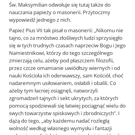
Św. Maksymilian odwołuje się tutaj także do
nauczania papieży o masonerii. Przytoczmy
wypowiedź jednego z nich.
Papież Pius VII tak pisał o masonerii: „Nikomu nie
tajno, co za mnóstwo złośliwych ludzi sprzysięgło
się w tych trudnych czasach naprzeciw Bogu i Jego
Namiestnikowi, którzy do tego szczególnego
zmierzają celu, ażeby pod płaszczem filozofii,
przez czcze omamianie uwiódłszy wiernych i od
nauki Kościoła ich oderwawszy, sam Kościół, choć
nadaremnym usiłowaniem, osłabili i obalili. Co
ażeby tym łacniej osiągnęli, natworzyli
zgromadzeń tajnych i sekt ukrytych, za których
pomocą spodziewali się łatwiej pociągnąć wielu do
swych towarzystw spiskowych i zbrodniczych”. I
dążą do tego, „aby każdemu nadać rozległą
wolność według własnego wymysłu i fantazji