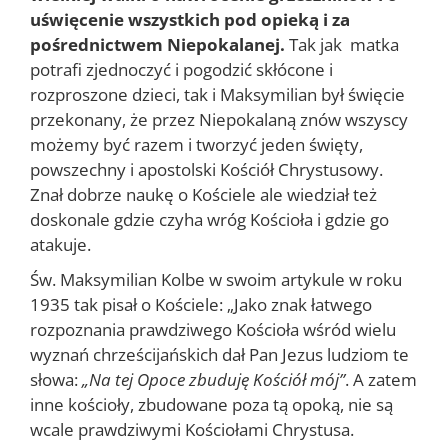
uświęcenie wszystkich pod opieką i za
pośrednictwem Niepokalanej.
Tak jak matka
potrafi zjednoczyć i pogodzić skłócone i
rozproszone dzieci, tak i Maksymilian był święcie
przekonany, że przez Niepokalaną znów wszyscy
możemy być razem i tworzyć jeden święty,
powszechny i apostolski Kościół Chrystusowy.
Znał dobrze naukę o Kościele ale wiedział też
doskonale gdzie czyha wróg Kościoła i gdzie go
atakuje.
Św. Maksymilian Kolbe w swoim artykule w roku
1935 tak pisał o Kościele: „Jako znak łatwego
rozpoznania prawdziwego Kościoła wśród wielu
wyznań chrześcijańskich dał Pan Jezus ludziom te
słowa:
„Na tej Opoce zbuduję Kościół mój”
. A zatem
inne kościoły, zbudowane poza tą opoką, nie są
wcale prawdziwymi Kościołami Chrystusa.