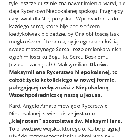
tyle jeszcze dusz nie zna nawet imienia Maryi, nie
daje Rycerzowi Niepokalanej spokoju. Pragnąłby
cały świat dla Niej pozyskać. Wprowadzić Ja do
każdego serca, które bije pod słońcem i
kiedykolwiek bić będzie, by Ona obfitością łask
mogła oświecić te serca, by je ogrzała miłością
swego matczynego Serca i rozpłomieniła w nich
ogień miłości ku Bogu, ku Sercu Boskiemu –
Jezusa – zachęcał O. Maksymilian.
Dla św.
Maksymiliana Rycerstwo Niepokalanej, to
całość życia katolickiego w nowej formie,
polegającej na łączności z Niepokalaną,
Wszechpośredniczką naszą u Jezusa.
Kard. Angelo Amato mówiąc o Rycerstwie
Niepokalanej, stwierdził, że
jest ono
„klejnotem” apostolstwa św. Maksymiliana
.
To prawdziwe wojsko, którego o. Kolbe pragnął
użyć do rozpowszechniania Dobrej Nowiny –