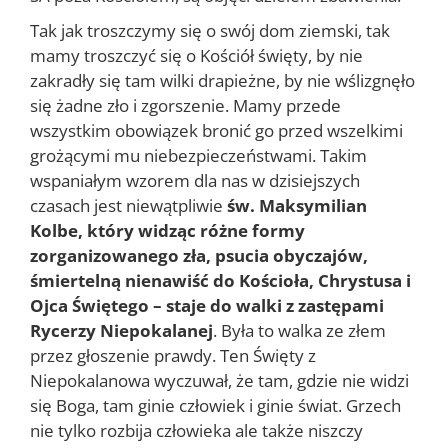
Tak jak troszczymy się o swój dom ziemski, tak
mamy troszczyć się o Kościół święty, by nie
zakradły się tam wilki drapieżne, by nie wślizgnęło
się żadne zło i zgorszenie. Mamy przede
wszystkim obowiązek bronić go przed wszelkimi
grożącymi mu niebezpieczeństwami. Takim
wspaniałym wzorem dla nas w dzisiejszych
czasach jest niewątpliwie
św. Maksymilian
Kolbe, który widząc różne formy
zorganizowanego zła, psucia obyczajów,
śmiertelną nienawiść do Kościoła, Chrystusa i
Ojca Świętego – staje do walki z zastępami
Rycerzy Niepokalanej
. Była to walka ze złem
przez głoszenie prawdy. Ten Święty z
Niepokalanowa wyczuwał, że tam, gdzie nie widzi
się Boga, tam ginie człowiek i ginie świat. Grzech
nie tylko rozbija człowieka ale także niszczy