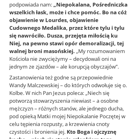
podpowiada nam:
„Niepokalana, Pośredniczka
wszelkich łask, może i chce pomóc. Bo na cóż
objawienie w Lourdes, objawienie
Cudownego Medalika, przez które tylu i tylu
się nawróciło. Dusza, przejęta miłością ku
Niej, na pewno stawi opór demoralizacji, tej
walnej broni masońskiej.
„My rozumowaniem
Kościoła nie zwyciężymy – decydowali oni na
jednym ze zjazdów – ale korupcją obyczajów”.
Zastanowienia też godne są przepowiednie
Wandy Malczewskiej – do których odwołuje się o.
Kolbe. W nich Pan Jezus poleca: „Niech się
potworzą stowarzyszenia niewiast – a osobne
mężczyzn – różnych stanów, ale jednego ducha,
pod opieką Matki mojej Niepokalanie Poczętej w
celu tępienia rozpusty, a krzewienia cnoty
czystości i bronienia jej.
Kto Boga i ojczyznę