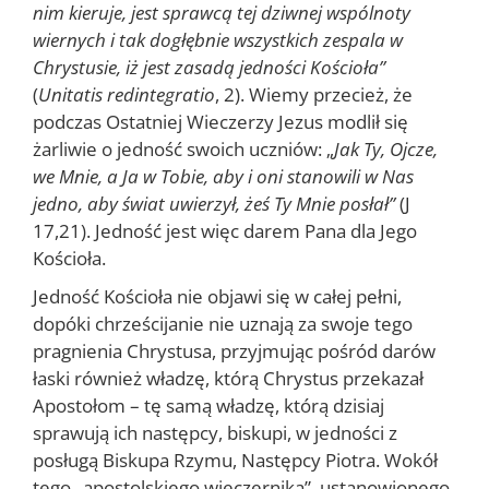
nim kieruje, jest sprawcą tej dziwnej wspólnoty
wiernych i tak dogłębnie wszystkich zespala w
Chrystusie, iż jest zasadą jedności Kościoła”
(
Unitatis redintegratio
, 2). Wiemy przecież, że
podczas Ostatniej Wieczerzy Jezus modlił się
żarliwie o jedność swoich uczniów: „
Jak Ty, Ojcze,
we Mnie, a Ja w Tobie, aby i oni stanowili w Nas
jedno, aby świat uwierzył, żeś Ty Mnie posłał”
(J
17,21). Jedność jest więc darem Pana dla Jego
Kościoła.
Jedność Kościoła nie objawi się w całej pełni,
dopóki chrześcijanie nie uznają za swoje tego
pragnienia Chrystusa, przyjmując pośród darów
łaski również władzę, którą Chrystus przekazał
Apostołom – tę samą władzę, którą dzisiaj
sprawują ich następcy, biskupi, w jedności z
posługą Biskupa Rzymu, Następcy Piotra. Wokół
tego „apostolskiego wieczernika”, ustanowionego