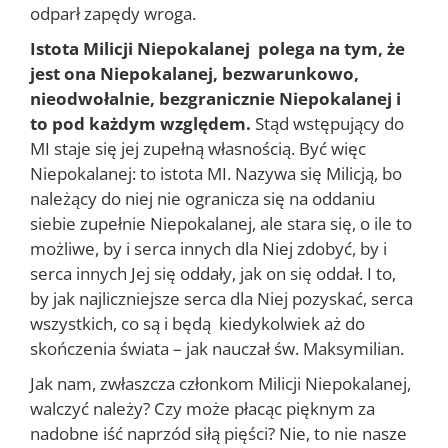
odparł zapędy wroga.
Istota Milicji Niepokalanej polega na tym, że
jest ona Niepokalanej, bezwarunkowo,
nieodwołalnie, bezgranicznie Niepokalanej i
to pod każdym względem.
Stąd wstępujący do
MI staje się jej zupełną własnością. Być więc
Niepokalanej: to istota MI. Nazywa się Milicją, bo
należący do niej nie ogranicza się na oddaniu
siebie zupełnie Niepokalanej, ale stara się, o ile to
możliwe, by i serca innych dla Niej zdobyć, by i
serca innych Jej się oddały, jak on się oddał. I to,
by jak najliczniejsze serca dla Niej pozyskać, serca
wszystkich, co są i będą kiedykolwiek aż do
skończenia świata – jak nauczał św. Maksymilian.
Jak nam, zwłaszcza członkom Milicji Niepokalanej,
walczyć należy? Czy może płacąc pięknym za
nadobne iść naprzód siłą pięści? Nie, to nie nasze