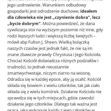
jego uzdrowienie. Warunkiem odbudowy
gospodarki jest odrodzenie duchowe;
ideałem
dla człowieka nie jest „czynienie dobra”, lecz
„bycie dobrym”
. Można powiedzieć, że dana
cywilizacja stoi na wyższym poziomie niż inne, gdy
rodzi lepszych ludzi i większą liczbę świętych –
mówił abp Fulton J. Sheen. Wielką bolączką
naszych czasów jest jednak fakt, że nie są im
znane zbawcze prawdy Chrystusa i Jego Kościoła.
Chociaż Kościół doświadcza różnych podziałów i
trudności, to jednak nieustannie
zmartwychwstaje, niczym ziarno na wiosnę.
Odradza się w każdej epoce, aby ją ocalić. Kościół
składa się bowiem z wielu członków, tak jak ciało
składa się z wielu komórek. Działanie Kościoła nie
sprawdza się w tych miejscach, gdzie zawodzi
działanie jego członków. Dlatego tak ważna jest
praca, jaką wykonuje każdy z jego członków w