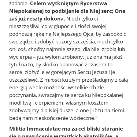
zadanie.
Celem wytkniętym Rycerstwa
Niepokalanej to podbijanie dla Niej serc; Ona
zaś już reszty dokona.
Niech tylko ci
nieszczęśliwi, co w głupocie i złości swojej
podnoszą rękę na Najlepszego Ojca, by zaspokoić
swe żądze i zdobyć pozory szczęścia, niech tylko
oni coś, choćby najmniejszego, dla Niej zrobią lub
wycierpią – już wyłom zrobiony, już ona ma jakiś
tytuł na to, by słodko opanować z czasem to
serce, złożyć je w gorejącym Sercu Jezusa i je
uszczęśliwić. Z miłości ku złym prześladujmy z całą
energią wedle możności wszelkie ich złe
poczynania, zwracajmy te serca ku Niepokalanej
modlitwą i cierpieniem, własnym kosztem
zdobywajmy dla Niej dusze, a one już tu na ziemi
będą nam nieskończenie wdzięczne.”
Militia Immaculatae ma za cel bliski staranie
się o nawrócenie wszystkich akatolików, a