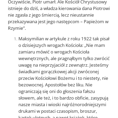
Oczywiście, Piotr umarł. Ale Kościół Chrystusowy
istnieje do dziś, a władza kierowania dana Piotrowi
nie zgasła z jego śmiercią, lecz nieustannie
przekazywana jest jego następcom – Papieżom w
Rzymie”.
Maksymilian w artykule z roku 1922 tak pisał
o dzisiejszych wrogach Kościoła: „Nie mam
zamiaru mówić o wrogach Kościoła
wewnętrznych, ale pragnąłbym tylko zwrócić
uwagę na nieprzyjaciół z zewnątrz. Jesteśmy
świadkami gorączkowej akcji zwróconej
przeciw Kościołowi Bożemu i to niestety, nie
bezowocnej. Apostołów bez liku. Nie
ograniczają się oni do głoszenia fałszu
słowem, ale też, i to bardzo obficie, zasypują
nasze miasta i wioski najróżnorodniejszymi
drukami w postaci czasopism, broszur,
kartek ulotnych, a nawet książek, które