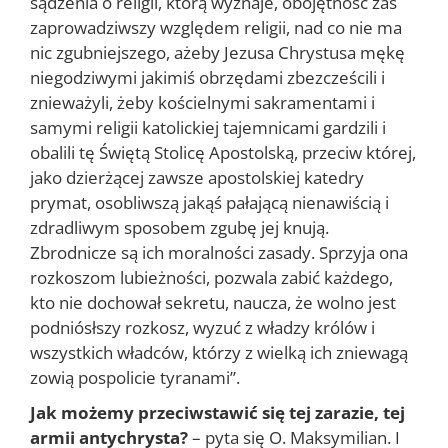
sądzenia o religii, którą wyznaje, obojętność zaś
zaprowadziwszy względem religii, nad co nie ma
nic zgubniejszego, ażeby Jezusa Chrystusa mękę
niegodziwymi jakimiś obrzędami zbezcześcili i
znieważyli, żeby kościelnymi sakramentami i
samymi religii katolickiej tajemnicami gardzili i
obalili tę Świętą Stolicę Apostolską, przeciw której,
jako dzierżącej zawsze apostolskiej katedry
prymat, osobliwszą jakąś pałającą nienawiścią i
zdradliwym sposobem zgubę jej knują.
Zbrodnicze są ich moralności zasady. Sprzyja ona
rozkoszom lubieżności, pozwala zabić każdego,
kto nie dochował sekretu, naucza, że wolno jest
podniósłszy rozkosz, wyzuć z władzy królów i
wszystkich władców, którzy z wielką ich zniewagą
zowią pospolicie tyranami”.
Jak możemy przeciwstawić się tej zarazie, tej
armii antychrysta?
– pyta się O. Maksymilian. I