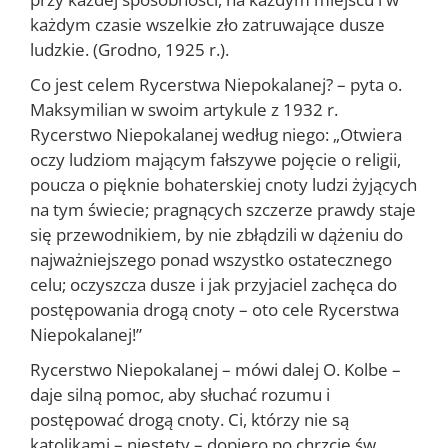
każdym czasie wszelkie zło zatruwające dusze
ludzkie. (Grodno, 1925 r.).
Co jest celem Rycerstwa Niepokalanej? – pyta o.
Maksymilian w swoim artykule z 1932 r.
Rycerstwo Niepokalanej według niego: „Otwiera
oczy ludziom mającym fałszywe pojęcie o religii,
poucza o pięknie bohaterskiej cnoty ludzi żyjących
na tym świecie; pragnących szczerze prawdy staje
się przewodnikiem, by nie zbłądzili w dążeniu do
najważniejszego ponad wszystko ostatecznego
celu; oczyszcza dusze i jak przyjaciel zachęca do
postępowania drogą cnoty – oto cele Rycerstwa
Niepokalanej!”
Rycerstwo Niepokalanej – mówi dalej O. Kolbe –
daje silną pomoc, aby słuchać rozumu i
postępować drogą cnoty. Ci, którzy nie są
katolikami – niestety – dopiero po chrzcie św.