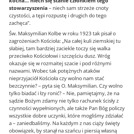
kocha… niech się stanie członkiem tego
stowarzyszenia
– niech sam strzeże cnoty
czystości, a tępi rozpustę i drugich do tego
zachęca”.
Św. Maksymilian Kolbe w roku 1923 tak pisał o
zagrożeniach Kościoła: „Na całej kuli ziemskiej tu
słabiej, tam bardziej zaciekle toczy się walka
przeciwko Kościołowi i szczęściu dusz. Wróg
okazuje się w rozmaitej szacie i pod różnymi
nazwami. Wobec tak potężnych ataków
nieprzyjaciół Kościoła czy wolno nam stać
bezczynnie? – pyta się O. Maksymilian. Czy wolno
tylko biadać i łzy ronić? – Nie, pamiętajmy, że na
sądzie Bożym zdamy nie tylko rachunek ścisły z
czynności wypełnionych, ale także Pan Bóg policzy
wszystkie dobre uczynki, które mogliśmy zdziałać
a – zaniedbaliśmy. Na każdym z nas ciąży święty
obowiązek, by stanął na szańcu i piersią własną