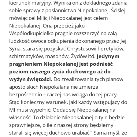
kierunek maryjny. Wynika on z dokładnego zdania
sobie sprawy z posłannictwa Niepokalanej. Ściślej
mówiąc cel Milicji Niepokalanej jest celem
Niepokalanej. Ona przecież jako
Współodkupicielka pragnie rozszerzyć na całą
ludzkość owoce odkupienia dokonanego przez Jej
Syna, stara się pozyskać Chrystusowi heretyków,
schizmatyków, masonów, Żydów itd.
Jedynym
pragnieniem Niepokalanej jest podnieść
poziom naszego życia duchowego aż do
wyżyn świętości.
Do zrealizowania tych planów
apostolskich Niepokalana nie zmierza
bezpośrednio – raczej nas wciąga do tej pracy.
Stąd konieczny warunek, jaki każdy wstępujący do
MI musi wypełnić: Oddać się Niepokalanej na
własność. To działanie Niepokalanej o tyle będzie
sprawniejsze, o ile z naszej strony będziemy
starali się więcej duchowo urabiać.” Sama myśl, że