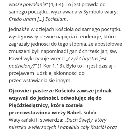
wasze powołanie”
(4,3-4). To jest prawda od
samego początku, wyznawana w Symbolu wiary:
Credo unam […] Ecclesiam
.
Jednakże w dziejach Kościoła od samego początku
występowały pewne napięcia i tendencje, które
zagrażały jedności do tego stopnia, że apostołowie
zmuszeni byli napominać i ganić chrześcijan; św.
Paweł wykrzykuje wręcz: „
Czyż Chrystus jest
podzielony?”
(1 Kor 1,13). Było to – i jest dzisiaj –
przejawem ludzkiej skłonności do
przeciwstawiania się innym.
Ojcowie i pasterze Kościoła zawsze jednak
wzywali do jedności, odwołując się do
Pięćdziesiątnicy, która została
przeciwstawiona wieży Babel.
Sobór
Watykański II stwierdza: „
Duch Święty, który
mieszka w wierzących i napełnia cały Kościół oraz