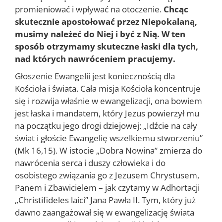
promieniować i wpływać na otoczenie.
Chcąc
skutecznie apostołować przez Niepokalaną,
musimy należeć do Niej i być z Nią. W ten
sposób otrzymamy skuteczne łaski dla tych,
nad których nawróceniem pracujemy.
Głoszenie Ewangelii jest koniecznością dla
Kościoła i świata. Cała misja Kościoła koncentruje
się i rozwija właśnie w ewangelizacji, ona bowiem
jest łaska i mandatem, który Jezus powierzył mu
na początku jego drogi dziejowej: „Idźcie na cały
świat i głoście Ewangelię wszelkiemu stworzeniu”
(Mk 16,15). W istocie „Dobra Nowina” zmierza do
nawrócenia serca i duszy człowieka i do
osobistego związania go z Jezusem Chrystusem,
Panem i Zbawicielem – jak czytamy w Adhortacji
„Christifideles laici” Jana Pawła II. Tym, który już
dawno zaangażował się w ewangelizację świata