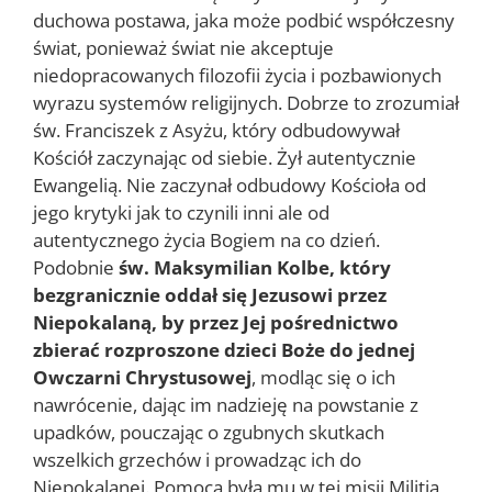
duchowa postawa, jaka może podbić współczesny
świat, ponieważ świat nie akceptuje
niedopracowanych filozofii życia i pozbawionych
wyrazu systemów religijnych. Dobrze to zrozumiał
św. Franciszek z Asyżu, który odbudowywał
Kościół zaczynając od siebie. Żył autentycznie
Ewangelią. Nie zaczynał odbudowy Kościoła od
jego krytyki jak to czynili inni ale od
autentycznego życia Bogiem na co dzień.
Podobnie
św. Maksymilian Kolbe, który
bezgranicznie oddał się Jezusowi przez
Niepokalaną, by przez Jej pośrednictwo
zbierać rozproszone dzieci Boże do jednej
Owczarni Chrystusowej
, modląc się o ich
nawrócenie, dając im nadzieję na powstanie z
upadków, pouczając o zgubnych skutkach
wszelkich grzechów i prowadząc ich do
Niepokalanej. Pomocą była mu w tej misji Militia