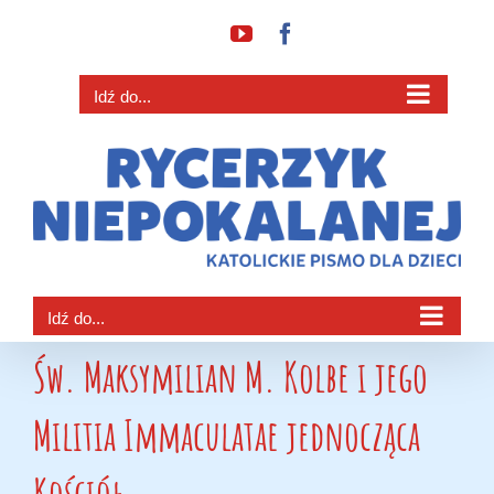
Przejdź
YouTube
Facebook
do
zawartości
Idź do...
Idź do...
Św. Maksymilian M. Kolbe i jego
Militia Immaculatae jednocząca
Kościół