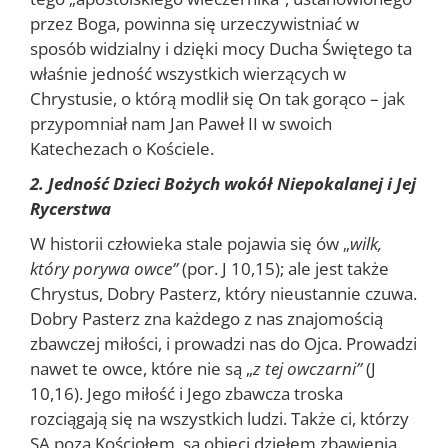
przez Boga, powinna się urzeczywistniać w
sposób widzialny i dzięki mocy Ducha Świętego ta
właśnie jedność wszystkich wierzących w
Chrystusie, o którą modlił się On tak gorąco – jak
przypomniał nam Jan Paweł II w swoich
Katechezach o Kościele.
2. Jedność Dzieci Bożych wokół Niepokalanej i Jej
Rycerstwa
W historii człowieka stale pojawia się ów „
wilk,
który porywa owce”
(por. J 10,15); ale jest także
Chrystus, Dobry Pasterz, który nieustannie czuwa.
Dobry Pasterz zna każdego z nas znajomością
zbawczej miłości, i prowadzi nas do Ojca. Prowadzi
nawet te owce, które nie są „
z tej owczarni”
(J
10,16). Jego miłość i Jego zbawcza troska
rozciągają się na wszystkich ludzi. Także ci, którzy
SA poza Kościołem, są objęci dziełem zbawienia.