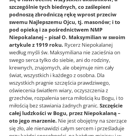
szczególnie tych biednych, co zaślepieni
podnoszą zbrodniczą rękę wprost przeciw
swemu Najlepszemu Ojcu, tj. masonów; i to
pod opieką i za pośrednictwem NMP
Niepokalanej – pisał O. Maksymilian w swoim
artykule z 1919 roku.
Rycerz Niepokalanej
według myśli św. Maksymiliana nie zacieśnia on
swego serca tylko do siebie, ani do rodziny,
krewnych, znajomych, ale obejmuje nim cały
świat, wszystkich i każdego z osobna. Dla
wszystkich pragnie szczęścia prawdziwego,
oświecenia światłem wiary, oczyszczenia z
grzechów, rozpalenia serca miłością ku Bogu, i to
miłością bez stawiania żadnych granic.
Szczęście
całej ludzkości w Bogu, przez Niepokalaną –
oto jego marzenie.
Nie jest obojętny na szerzące
się zło, ale nienawidzi całym sercem i prześladuje
przy każdej sposobności, na każdym miejscu i w