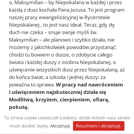
o. Maksymilian – by Niepokalana w każdej i przez
każdą z dusz kochała Pana Jezusa. To jest program
naszej pracy ewangelizacyjnej w Rycerstwie
Niepokalanej , to jest nasz ideał. Teraz, gdy zły
duch nie czeka – snuje swoje myśli św.
Maksymilian – ale planowo i szybko działa, nie
możemy z jakichkolwiek powodów przystanąć:
chodzi tu bowiem o dusze, o zdobycie całego
świata i każdej duszy z osobna Niepokalanej, o
uświęcenie wszystkich dusz przez Niepokalaną, aż
do końca świat, a szkoda i jednej duszy: za
poważna to sprawa.
W pracy nad nawróceniem
i uświęceniem najskuteczniej działa się
Modlitwą, krzyżem, cierpieniem, ofiarą,
pokutą.
Św. Maksymilian uważał, że w obecnych czasach
Ta strona używa ciasteczek (cookies), dzięki którym nasz serwis
nie wystarczy tylko przemawiać z ambony. Nie
może działać lepiej.
Akceptuję
Rozumiem i akceptuję.
wystarczy nawet posiadanie środków masowego