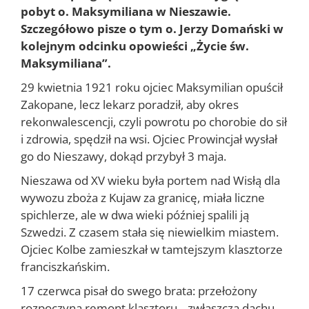
pobyt o. Maksymiliana w Nieszawie.
Szczegółowo pisze o tym o. Jerzy Domański w
kolejnym odcinku opowieści „Życie św.
Maksymiliana”.
29 kwietnia 1921 roku ojciec Maksymilian opuścił
Zakopane, lecz le­karz poradził, aby okres
rekonwalescencji, czyli powrotu po chorobie do sił
i zdrowia, spędził na wsi. Ojciec Prowincjał wysłał
go do Niesza­wy, dokąd przybył 3 maja.
Nieszawa od XV wieku była portem nad Wisłą dla
wywozu zboża z Kujaw za granicę, miała liczne
spichlerze, ale w dwa wieki później spa­lili ją
Szwedzi. Z czasem stała się niewielkim miastem.
Ojciec Kolbe za­mieszkał w tamtejszym klasztorze
franciszkańskim.
17 czerwca pisał do swego brata: przełożony
rozpoczyna remont klasz­toru, „zwłaszcza dachu,