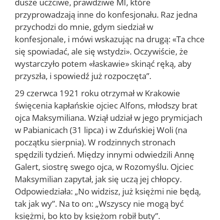
dusze uczciwe, praw­dziwe MI, które
przyprowadzają inne do konfesjonału. Raz jedna
przychodzi do mnie, gdym siedział w
konfesjonale, i mówi wskazując na drugą: «Ta chce
się spowiadać, ale się wstydzi». Oczywiście, że
wystarczyło potem «łaskawie» ski­nąć ręką, aby
przyszła, i spowiedź już rozpoczęta”.
29 czerwca 1921 roku otrzymał w Krakowie
święcenia kapłańskie oj­ciec Alfons, młodszy brat
ojca Maksymiliana. Wziął udział w jego pry­micjach
w Pabianicach (31 lipca) i w Zduńskiej Woli (na
początku sierp­nia). W rodzinnych stronach
spędzili tydzień. Między innymi odwiedzi­li Annę
Galert, siostrę swego ojca, w Rozomyślu. Ojciec
Maksymilian zapytał, jak się uczą jej chłopcy.
Odpowiedziała: „No widzisz, już księż­mi nie będą,
tak jak wy”. Na to on: „Wszyscy nie mogą być
księżmi, bo kto by księżom robił buty”.