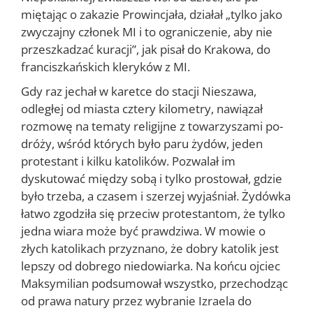
miętając o zakazie Prowincjała, działał „tylko jako
zwyczajny członek MI i to ograniczenie, aby nie
przeszkadzać kuracji”, jak pisał do Kra­kowa, do
franciszkańskich kleryków z MI.
Gdy raz jechał w karetce do stacji Nieszawa,
odległej od miasta czte­ry kilometry, nawiązał
rozmowę na tematy religijne z towarzyszami po­
dróży, wśród których było paru żydów, jeden
protestant i kilku katoli­ków. Pozwalał im
dyskutować między sobą i tylko prostował, gdzie
by­ło trzeba, a czasem i szerzej wyjaśniał. Żydówka
łatwo zgodziła się przeciw protestantom, że tylko
jedna wiara może być prawdziwa. W mowie o
złych katolikach przyznano, że dobry katolik jest
lepszy od dobrego niedowiarka. Na końcu ojciec
Maksymilian podsumował wszystko, przechodząc
od prawa natury przez wybranie Izraela do