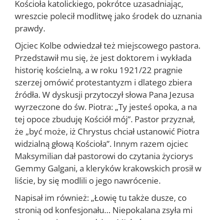
Kościoła katolickiego, pokrótce uzasadniając,
wreszcie polecił modli­twę jako środek do uznania
prawdy.
Ojciec Kolbe odwie­dzał też miejscowego pa­stora.
Przedstawił mu się, że jest doktorem i wykłada
historię kościel­ną, a w roku 1921/22 pra­gnie
szerzej omówić pro­testantyzm i dlatego zbiera
źródła. W dyskusji przytoczył słowa Pana Jezusa
wyrzeczone do św. Piotra: „Ty jesteś opoka, a na
tej opoce zbuduję Kościół mój”. Pastor przyznał,
że „być może, iż Chrystus chciał ustanowić Piotra
wi­dzialną głową Kościoła”. Innym razem ojciec
Maksymilian dał pastoro­wi do czytania życiorys
Gemmy Galgani, a kleryków krakowskich pro­sił w
liście, by się modlili o jego nawrócenie.
Napisał im również: „Łowię tu także dusze, co
stronią od konfesjonału… Niepokalana zsyła mi