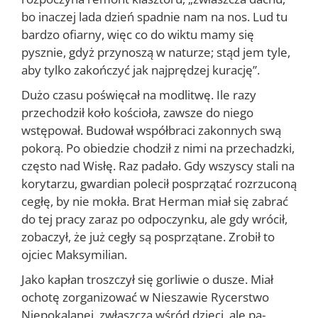
bo inaczej lada dzień spadnie nam na nos. Lud tu
bardzo ofiarny, więc co do wiktu mamy się
pysznie, gdyż przynoszą w na­turze; stąd jem tyle,
aby tylko zakończyć jak najprędzej kurację”.
Dużo czasu poświęcał na modlitwę. Ile razy
przechodził koło kościo­ła, zawsze do niego
wstępował. Budował współbraci zakonnych swą
po­korą. Po obiedzie chodził z nimi na przechadzki,
często nad Wisłę. Raz padało. Gdy wszyscy stali na
korytarzu, gwardian polecił posprzątać rozrzuconą
cegłę, by nie mokła. Brat Herman miał się zabrać
do tej pracy zaraz po odpoczynku, ale gdy wrócił,
zobaczył, że już cegły są po­sprzątane. Zrobił to
ojciec Maksymilian.
Jako kapłan troszczył się gorliwie o dusze. Miał
ochotę zorganizować w Nieszawie Rycerstwo
Niepokalanej, zwłaszcza wśród dzieci, ale pa­