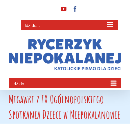
Przejdź
YouTube
Facebook
do
zawartości
Idź do...
Idź do...
Migawki z IX Ogólnopolskiego
Spotkania Dzieci w Niepokalanowie