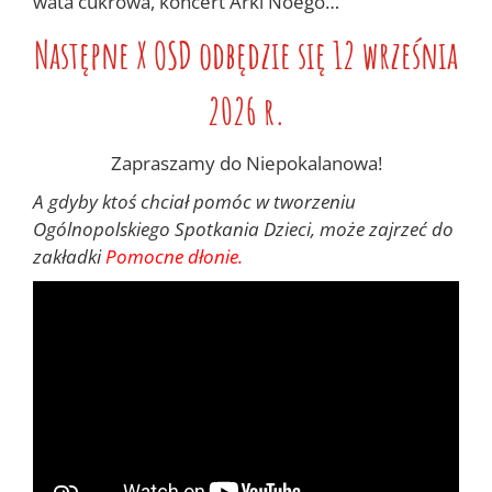
wata cukrowa, koncert Arki Noego…
Następne X OSD odbędzie się 12 września
2026 r.
Zapraszamy do Niepokalanowa!
A gdyby ktoś chciał pomóc w tworzeniu
Ogólnopolskiego Spotkania Dzieci, może zajrzeć do
zakładki
Pomocne dłonie.