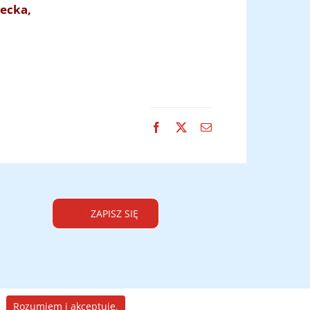
ecka,
Facebook
X
Email
ZAPISZ SIĘ
Rozumiem i akceptuję.