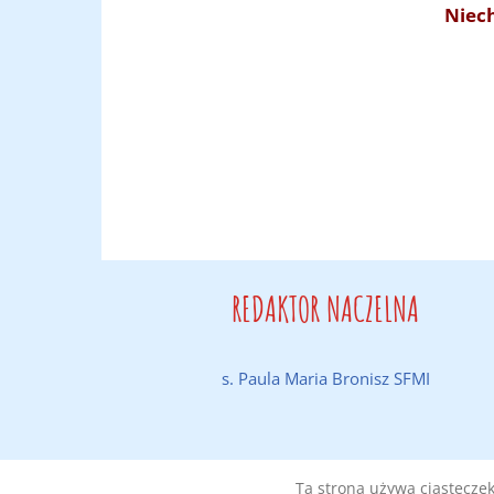
Niec
REDAKTOR NACZELNA
s. Paula Maria Bronisz SFMI
Ta strona używa ciasteczek 
Wykonanie:
DobraStronaParafii.pl
|
Polityka prywatności