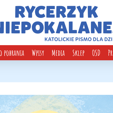
o pobrania
Wpisy
Media
Sklep
OSD
P