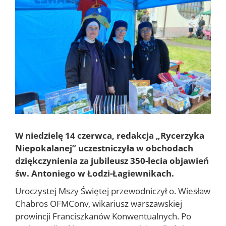
większy
obrazek
W niedzielę 14 czerwca, redakcja „Rycerzyka
Niepokalanej” uczestniczyła w obchodach
dziękczynienia za jubileusz 350-lecia objawień
św. Antoniego w Łodzi-Łagiewnikach.
Uroczystej Mszy Świętej przewodniczył o. Wiesław
Chabros OFMConv, wikariusz warszawskiej
prowincji Franciszkanów Konwentualnych. Po