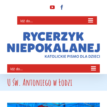
Przejdź
YouTube
Facebook
do
zawartości
Idź do...
Idź do...
U św. Antoniego w Łodzi
Pokaż