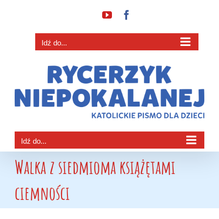
Przejdź
YouTube
Facebook
do
zawartości
Idź do...
Idź do...
Walka z siedmioma książętami
ciemności