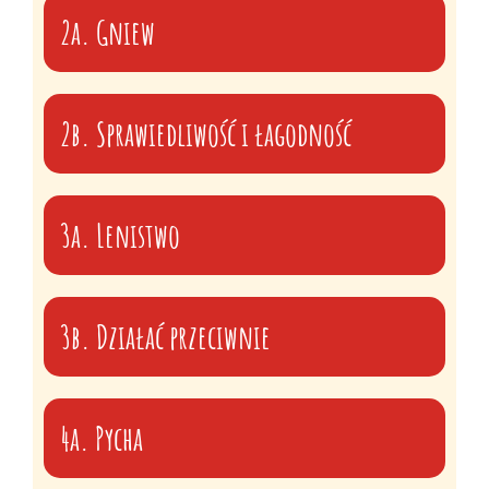
2a. Gniew
2b. Sprawiedliwość i łagodność
3a. Lenistwo
3b. Działać przeciwnie
4a. Pycha