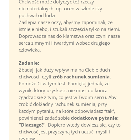
Chciwość może dotyczyć też rzeczy
niematerialnych, np. ocen w szkole czy
pochwał od ludzi.
Zaślepia nasze oczy, abyśmy zapominali, że
istnieje niebo, i szukali szczęścia tylko na ziemi.
Doprowadza nas do kłamstwa oraz czyni nasze
serca zimnymi i twardymi wobec drugiego
człowieka.
Zadanie:
Zbadaj, jak duży wpływ ma na Ciebie duch
chciwości, czyli
zrób rachunek sumienia
.
Pomoże Ci w tym test. Pamiętaj jednak, że
wynik, który uzyskasz, nie musi do końca
zgadzać się z tym, co jest w Twoim sercu. Aby
zrobić dokładny rachunek sumienia, przy
każdym pytaniu, na które odpowiadasz “tak”,
powinieneś zadać sobie
dodatkowe pytanie:
“Dlaczego?
“. Dopiero wtedy dowiesz się, czy to
chciwość jest przyczyną tych uczuć, myśli i
czynów.