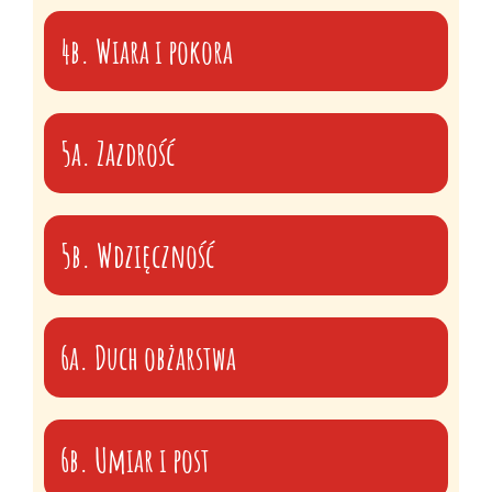
4b. Wiara i pokora
5a. Zazdrość
5b. Wdzięczność
6a. Duch obżarstwa
6b. Umiar i post