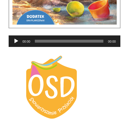
Odtwarzacz
00:00
00:00
plików
dźwiękowych