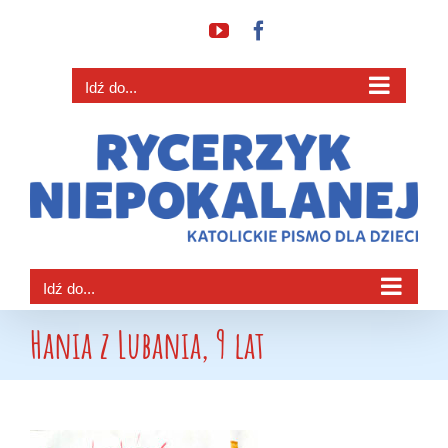
Przejdź
YouTube
Facebook
do
zawartości
Idź do...
Idź do...
Hania z Lubania, 9 lat