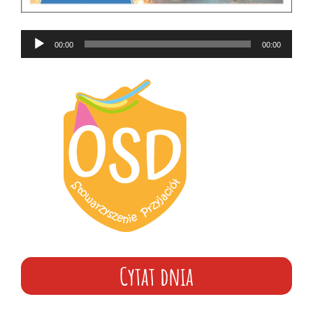
Odtwarzacz
00:00
00:00
plików
dźwiękowych
Cytat dnia