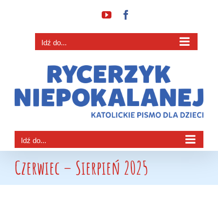
Przejdź
YouTube
Facebook
do
zawartości
Idź do...
Idź do...
Czerwiec – Sierpień 2025