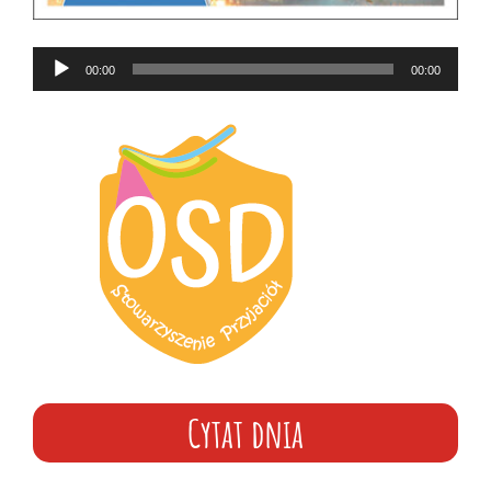
Odtwarzacz
00:00
00:00
plików
dźwiękowych
Cytat dnia