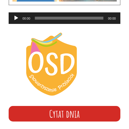
Odtwarzacz
00:00
00:00
plików
dźwiękowych
Cytat dnia