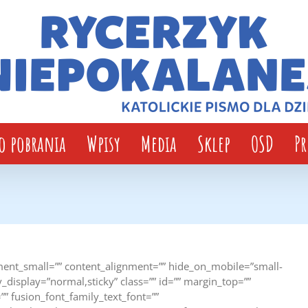
o pobrania
Wpisy
Media
Sklep
OSD
P
ent_small=”” content_alignment=”” hide_on_mobile=”small-
cky_display=”normal,sticky” class=”” id=”” margin_top=””
” fusion_font_family_text_font=””