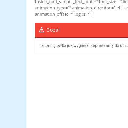
fusion_font_variant_text_font=”” font_size=”” li
animation_type=”” animation_direction=”left” 
animation_offset=”” logics=””]
Oops!
Ta Łamigłówka już wygasła. Zapraszamy do udzi