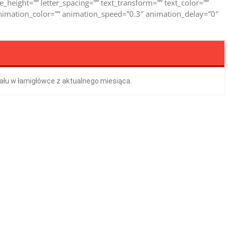
ne_height=”” letter_spacing=”” text_transform=”” text_color=””
animation_color=”” animation_speed=”0.3″ animation_delay=”0″
ału w łamigłówce z aktualnego miesiąca.