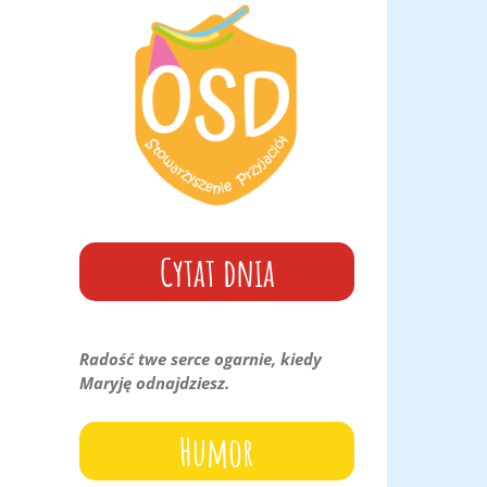
góry
oraz
do
dołu
aby
zwiększyć
lub
zmniejszyć
głośność.
Cytat dnia
Radość twe serce ogarnie, kiedy
Maryję odnajdziesz.
Humor