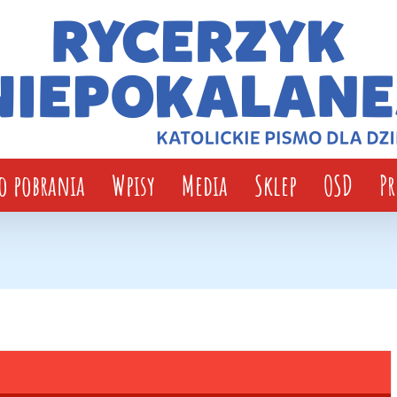
o pobrania
Wpisy
Media
Sklep
OSD
P