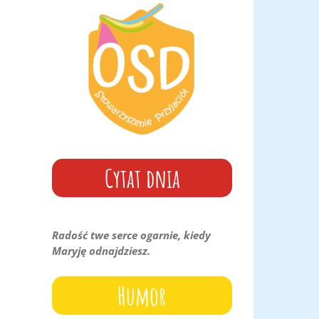
góry
oraz
do
dołu
aby
zwiększyć
lub
zmniejszyć
głośność.
Cytat dnia
Radość twe serce ogarnie, kiedy
Maryję odnajdziesz.
Humor