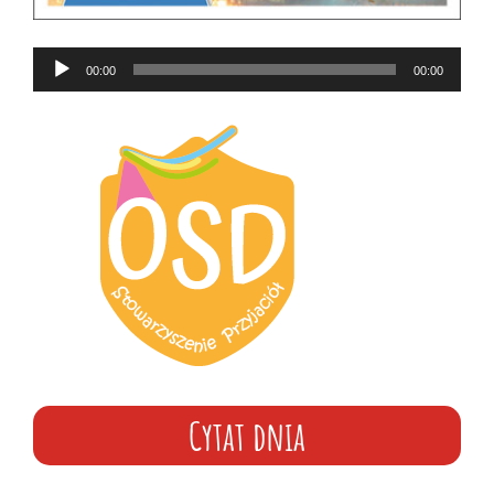
Odtwarzacz
00:00
00:00
plików
dźwiękowych
Cytat dnia