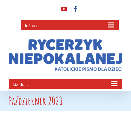
Przejdź
YouTube
Facebook
do
zawartości
Idź do...
Idź do...
Październik 2023