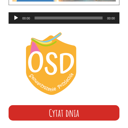
Odtwarzacz
00:00
00:00
plików
dźwiękowych
Cytat dnia