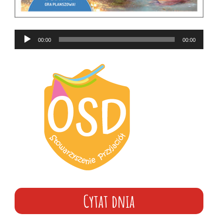
Odtwarzacz
00:00
00:00
plików
dźwiękowych
Cytat dnia