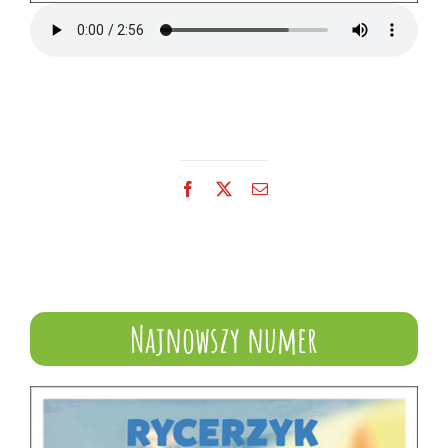
Facebook
X
Email
Najnowszy numer