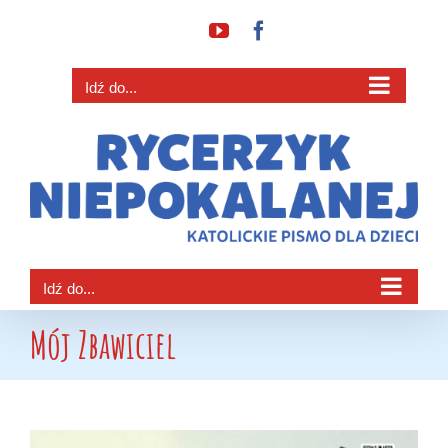
Przejdź
YouTube
Facebook
do
zawartości
Idź do...
Idź do...
Mój Zbawiciel