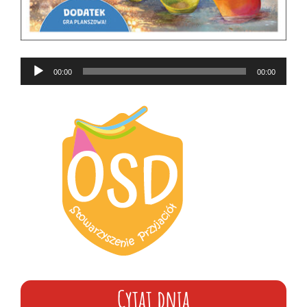
Odtwarzacz
00:00
00:00
plików
dźwiękowych
Cytat dnia