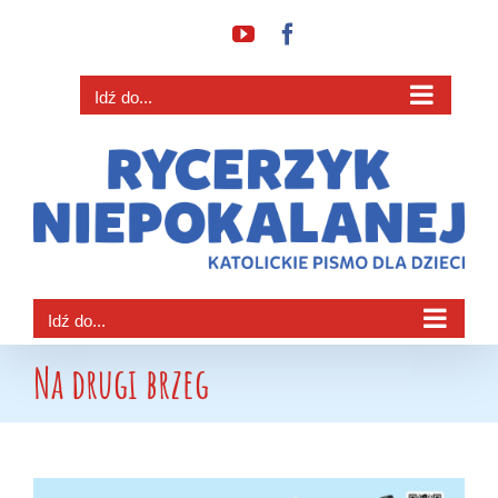
Przejdź
YouTube
Facebook
do
zawartości
Idź do...
Idź do...
Na drugi brzeg