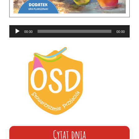
Odtwarzacz
00:00
00:00
plików
dźwiękowych
Cytat dnia