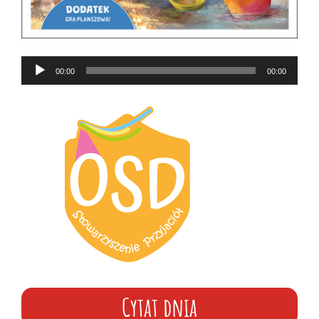
Odtwarzacz
00:00
00:00
plików
dźwiękowych
Cytat dnia