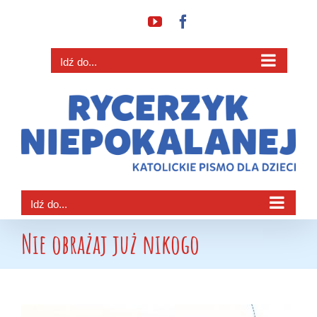
Przejdź
YouTube
Facebook
do
zawartości
Idź do...
Idź do...
Nie obrażaj już nikogo