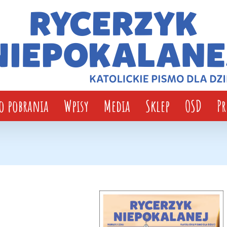
o pobrania
Wpisy
Media
Sklep
OSD
P