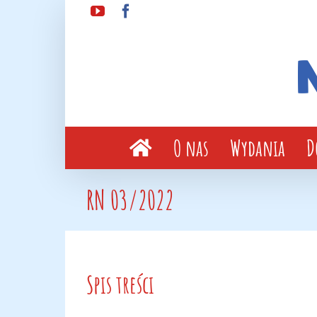
Przejdź
YouTube
Facebook
do
zawartości
O nas
Wydania
D
RN 03/2022
Spis treści