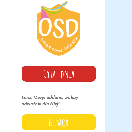
góry
oraz
do
dołu
aby
zwiększyć
lub
zmniejszyć
głośność.
Cytat dnia
Serce Maryi oddane, walczy
odważnie dla Niej!
il
Humor