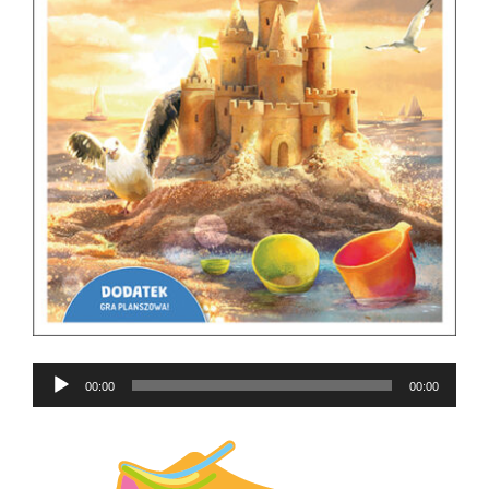
Odtwarzacz
00:00
00:00
plików
dźwiękowych