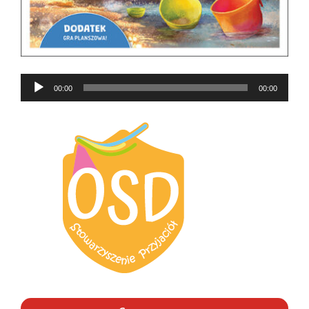
Odtwarzacz
00:00
00:00
plików
dźwiękowych