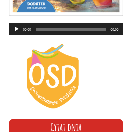
Odtwarzacz
00:00
00:00
plików
dźwiękowych
Cytat dnia