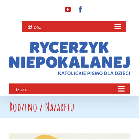
Przejdź
YouTube
Facebook
do
zawartości
Idź do...
Idź do...
Rodzino z Nazaretu