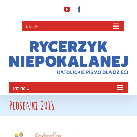
Przejdź
YouTube
Facebook
do
zawartości
Idź do...
Idź do...
Piosenki 2018