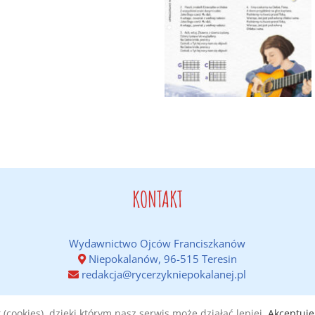
KONTAKT
Wydawnictwo Ojców Franciszkanów
Niepokalanów, 96-515 Teresin
redakcja@rycerzykniepokalanej.pl
(cookies), dzięki którym nasz serwis może działać lepiej.
Akceptuję