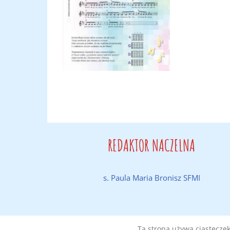
REDAKTOR NACZELNA
s. Paula Maria Bronisz SFMI
Ta strona używa ciasteczek 
Wykonanie:
DobraStronaParafii.pl
|
Polityka prywatności