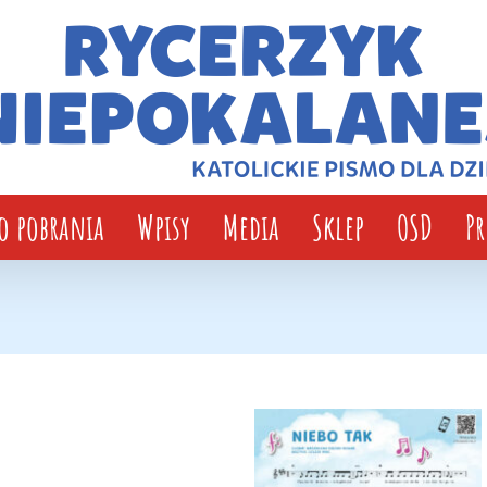
o pobrania
Wpisy
Media
Sklep
OSD
P