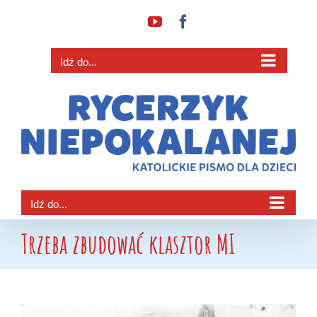
Przejdź
YouTube
Facebook
do
zawartości
Idź do...
Idź do...
Trzeba zbudować klasztor MI
Pokaż