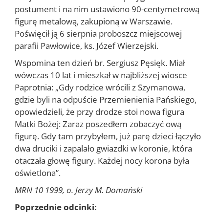
postument i na nim usta­wiono 90-centymetrową
figurę metalową, zakupio­ną w Warszawie.
Poświęcił ją 6 sierpnia proboszcz miejscowej
parafii Pawłowice, ks. Józef Wierzejski.
Wspomina ten dzień br. Sergiusz Pęsięk. Miał
wówczas 10 lat i mieszkał w najbliższej wiosce
Paprotnia: „Gdy ro­dzice wrócili z Szymanowa,
gdzie byli na odpuście Przemienienia Pańskiego,
opowiedzieli, że przy dro­dze stoi nowa figura
Matki Bożej: Zaraz poszedłem zo­baczyć ową
figurę. Gdy tam przybyłem, już parę dzieci łączyło
dwa druciki i zapa­lało gwiazdki w koronie, która
otaczała głowę figury. Każdej nocy korona była
oświetlona”.
MRN 10 1999, o. Jerzy M. Domański
Poprzednie odcinki: