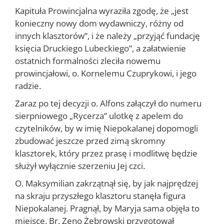
Kapituła Prowincjalna wyraziła zgodę, że „jest
konieczny nowy dom wydawniczy, różny od
innych klasztorów”, i że należy „przyjąć fundację
księcia Druckiego Lubeckiego”, a załatwienie
ostatnich for­malności zleciła nowemu
prowincjałowi, o. Kornelemu Czuprykowi, i jego
radzie.
Zaraz po tej decyzji o. Alfons załączył do numeru
sierpniowego „Rycerza” ulotkę z apelem do
czytelników, by w imię Niepokalanej dopomogli
zbudować jeszcze przed zimą skromny
klasztorek, który przez prasę i modlitwę będzie
służył wyłącznie szerzeniu Jej czci.
O. Maksymilian zakrzątnął się, by jak najprędzej
na skraju przy­szłego klasztoru stanęła figura
Niepokalanej. Pra­gnął, by Maryja sama objęła to
miejsce. Br. Zeno Żebrowski przygotował