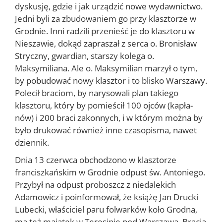
dyskusję, gdzie i jak urządzić nowe wydawnictwo.
Jedni byli za zbudowaniem go przy klasztorze w
Grodnie. Inni radzili przenieść je do klasztoru w
Niesza­wie, dokąd zapraszał z serca o. Bronisław
Stryczny, gwardian, starszy kolega o.
Maksymiliana. Ale o. Maksymilian marzył o tym,
by pobu­dować nowy klasztor i to blisko Warszawy.
Polecił braciom, by nary­sowali plan takiego
klasztoru, który by pomieścił 100 ojców (kapła­
nów) i 200 braci zakonnych, i w którym można by
było drukować rów­nież inne czasopisma, nawet
dziennik.
Dnia 13 czerwca obchodzono w klasztorze
franciszkańskim w Gro­dnie odpust św. Antoniego.
Przybył na odpust proboszcz z niedalekich
Adamowicz i poinformował, że książę Jan Drucki
Lubecki, właściciel paru folwarków koło Grodna,
ma też majątek w Teresinie pod War­szawą. Bracia