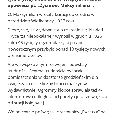
opowieści
pt.
„Życie św. Maksymiliana”.
O. Maksymilian wrócił z kuracji do Grodna w
przeddzień Wielka­nocy 1927 roku.
Cieszył się, że wydawnictwo rozrosło się. Nakład
„Rycerza Niepo­kalanej” wynosił w grudniu 1926
roku 45 tysięcy egzemplarzy, a po apelu
noworocznym przybyło ponad 10 tysięcy nowych
prenumerato­rów.
Ale w związku z tym rozwojem powstały
trudności. Główną trud­nością był brak
pomieszczenia w klasztorze grodzieńskim dla
zwięk­szającej się liczby braci i maszyn w
wydawnictwie. Ogromny kłopot sprawiała też 4-
kilometrowa odległość od poczty i jeszcze większa
od stacji kolejowej.
Wolne chwile poświęcali pracownicy „Rycerza” na