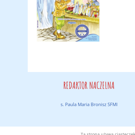
REDAKTOR NACZELNA
s. Paula Maria Bronisz SFMI
Ta strona używa ciasteczek 
Wykonanie:
DobraStronaParafii.pl
|
Polityka prywatności