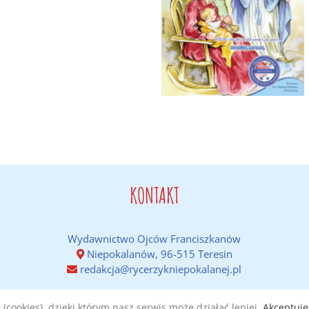
KONTAKT
Wydawnictwo Ojców Franciszkanów
Niepokalanów, 96-515 Teresin
redakcja@rycerzykniepokalanej.pl
(cookies), dzięki którym nasz serwis może działać lepiej.
Akceptuję