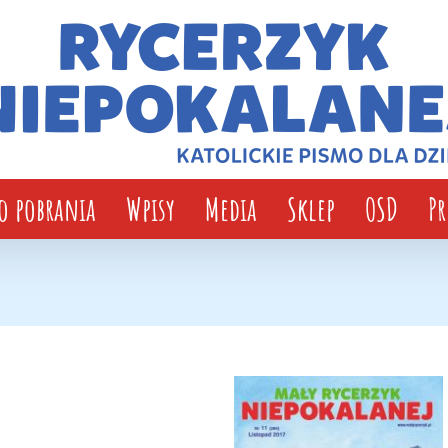
o pobrania
Wpisy
Media
Sklep
OSD
P